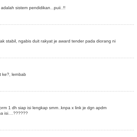
adalah sistem pendidikan...puii..!!
ak stabil, ngabis duit rakyat je award tender pada diorang ni
at ke?, lembab
 form 1 dh siap isi lengkap smm..knpa x link je dgn apdm
a isi....??????