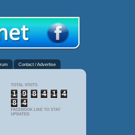
rum
Contact / Advertise
TOTAL VISITS
1
9
8
4
1
4
8
4
FACEBOOK LIKE TO STAY
UPDATED