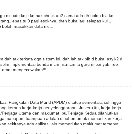
gu nie xde keje ke nak check ari2 sama ada dh boleh bia ke
etang..lepas tu 9 pagi esoknye..then buka lagi selepas kul 1
 boleh masukkan data nie...
dah tak terkata dgn sistem ini. dah lah tak blh d buka. asyik2 d
u sblm implementasi benda mcm ni..mcm la guru ni banyak free
a..amat mengecewakan!!!
ikasi Pangkalan Data Murid (APDM) ditutup sementara sehingga
ng kerana kerja-kerja penyelenggaraan. Justeru itu, kerja-kerja
Penjaga Utama dan maklumat Ibu/Penjaga Kedua dilanjutkan
gaimanapun, tuan/puan adalah dipohon untuk memastikan kerja-
kan sekiranya ada aplikasi lain memerlukan maklumat tersebut.