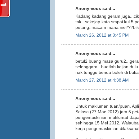
Anonymous said...
Kadang kadang geram juga...cik
tak...sekejap kata smpai kul 5 p
petang..macam mana nie???bile
March 26, 2012 at 9:45 PM
Anonymous said...
betul2 buang masa guru2...geram 
selenggara...buatlah kajian dul
nak tunggu benda boleh di buk
March 27, 2012 at 4:38 AM
Anonymous said...
Untuk makluman tuan/puan, Apl
Selasa (27 Mac 2012) jam 5 peta
pengemaskinian maklumat Bapa/
sehingga 15 Mei 2012. Walauba
kerja pengemaskinian dilaksana