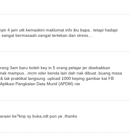
r 4 jam utk kemaskini maklumat info ibu bapa.. tetapi hadapi
 sangat bermasaah.sangat tertekan dan stress....
rang 3am baru boleh key in 5 orang pelajar jer disebabkan
p nak mampus...mcm xder benda lain dah nak dibuat..buang masa
& tak praktikal langsung..upload 1000 keping gambar kat FB
t Aplikasi Pangkalan Data Murid (APDM) nie
araan ke?knp sy buka,xdt pun ye..thanks