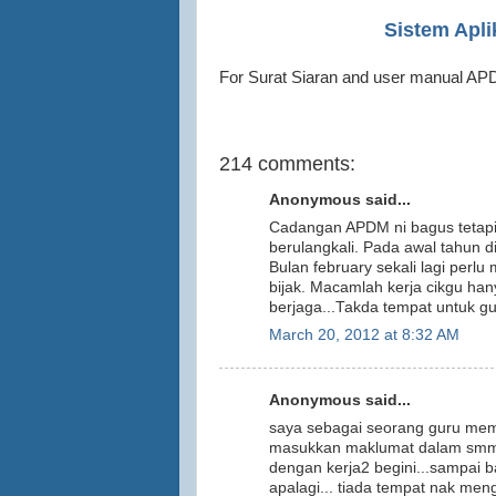
Sistem Apl
For Surat Siaran and user manual A
214 comments:
Anonymous said...
Cadangan APDM ni bagus tetapi 
berulangkali. Pada awal tahun 
Bulan february sekali lagi perl
bijak. Macamlah kerja cikgu ha
berjaga...Takda tempat untuk g
March 20, 2012 at 8:32 AM
Anonymous said...
saya sebagai seorang guru mema
masukkan maklumat dalam smm lep
dengan kerja2 begini...sampai b
apalagi... tiada tempat nak men