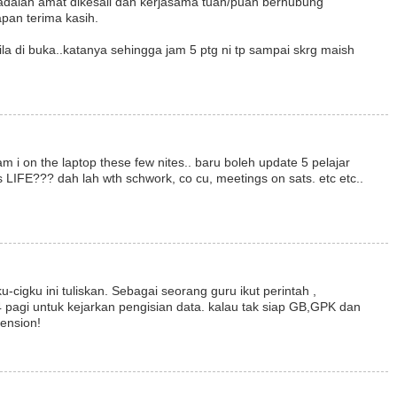
 adalah amat dikesali dan kerjasama tuan/puan berhubung
apan terima kasih.
 bila di buka..katanya sehingga jam 5 ptg ni tp sampai skrg maish
 i on the laptop these few nites.. baru boleh update 5 pelajar
's LIFE??? dah lah wth schwork, co cu, meetings on sats. etc etc..
cigku ini tuliskan. Sebagai seorang guru ikut perintah ,
4 pagi untuk kejarkan pengisian data. kalau tak siap GB,GPK dan
tension!