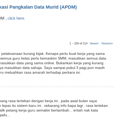
ikasi Pangkalan Data Murid (APDM)
PDM ,
click here.
1 – 200 of 214
Newer›
Newest»
pelaksanaan kurang bijak. Kenapa perlu buat kerja yang sama
disemua guru kelas perlu kemaskini SMM, masukkan semua data.
u masukkan data yang sama online. Bukankan kerja yang kurang
nya masukkan data sahaja. Saya sampai pukul 3 pagi pun masih
uru meluahkan rasa amarah terhadap perkara ini.
ng rasa tertekan dengan kerja ini.. pada awal bulan saya
as itu sistem baru ini.. sekarang info bapa lagi.. rasa tertekan
alik petang kerja guru semakin bertambah... entah nak kata
gadu...