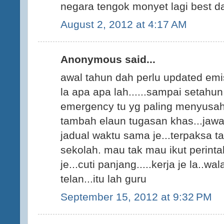
negara tengok monyet lagi best dar
August 2, 2012 at 4:17 AM
Anonymous said...
awal tahun dah perlu updated em
la apa apa lah......sampai setahun 
emergency tu yg paling menyusah
tambah elaun tugasan khas...jaw
jadual waktu sama je...terpaksa 
sekolah. mau tak mau ikut perintah
je...cuti panjang.....kerja je la..
telan...itu lah guru
September 15, 2012 at 9:32 PM