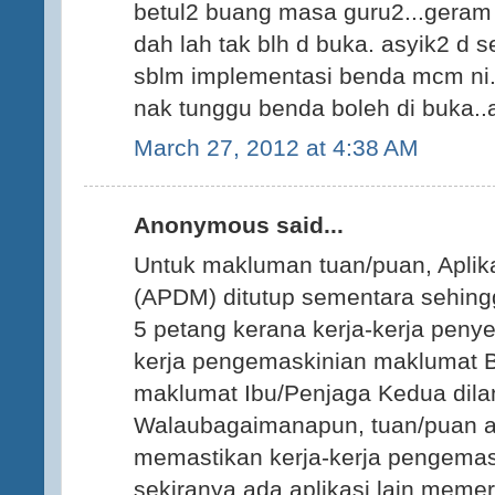
betul2 buang masa guru2...geram d
dah lah tak blh d buka. asyik2 d s
sblm implementasi benda mcm ni.
nak tunggu benda boleh di buka.
March 27, 2012 at 4:38 AM
Anonymous said...
Untuk makluman tuan/puan, Aplik
(APDM) ditutup sementara sehing
5 petang kerana kerja-kerja penyel
kerja pengemaskinian maklumat 
maklumat Ibu/Penjaga Kedua dila
Walaubagaimanapun, tuan/puan a
memastikan kerja-kerja pengemas
sekiranya ada aplikasi lain meme