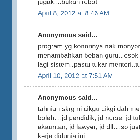
jugak....bukan robot
April 8, 2012 at 8:46 AM
Anonymous said...
program yg kononnya nak menyena
menambahkan beban guru...esok t
lagi sistem..pastu tukar menteri..tu
April 10, 2012 at 7:51 AM
Anonymous said...
tahniah skrg ni cikgu cikgi dah m
boleh....jd pendidik, jd nurse, jd t
akauntan, jd lawyer, jd dll....so j
kerja didunia ini.....