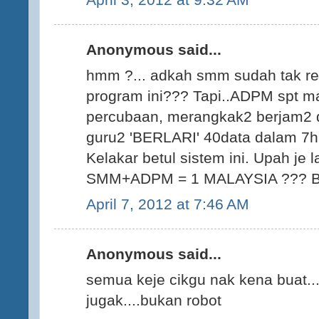
Anonymous said...
hmm ?... adkah smm sudah tak rele
program ini??? Tapi..ADPM spt m
percubaan, merangkak2 berjam2 d
guru2 'BERLARI' 40data dalam 7har
Kelakar betul sistem ini. Upah je l
SMM+ADPM = 1 MALAYSIA ??? Bar
April 7, 2012 at 7:46 AM
Anonymous said...
semua keje cikgu nak kena buat..
jugak....bukan robot