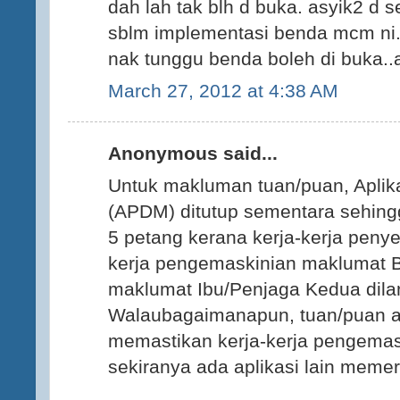
dah lah tak blh d buka. asyik2 d s
sblm implementasi benda mcm ni.
nak tunggu benda boleh di buka.
March 27, 2012 at 4:38 AM
Anonymous said...
Untuk makluman tuan/puan, Aplik
(APDM) ditutup sementara sehing
5 petang kerana kerja-kerja penyel
kerja pengemaskinian maklumat 
maklumat Ibu/Penjaga Kedua dila
Walaubagaimanapun, tuan/puan a
memastikan kerja-kerja pengemas
sekiranya ada aplikasi lain meme