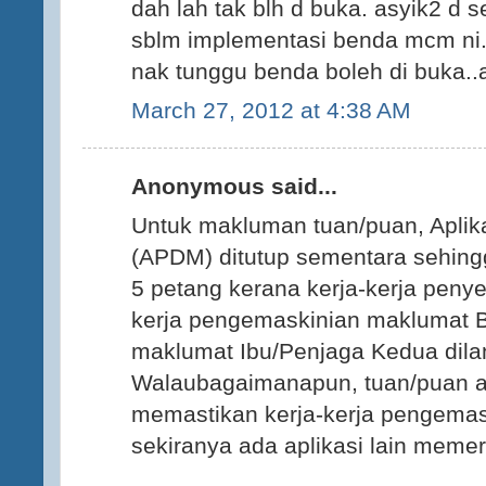
dah lah tak blh d buka. asyik2 d s
sblm implementasi benda mcm ni.
nak tunggu benda boleh di buka.
March 27, 2012 at 4:38 AM
Anonymous said...
Untuk makluman tuan/puan, Aplik
(APDM) ditutup sementara sehing
5 petang kerana kerja-kerja penyel
kerja pengemaskinian maklumat 
maklumat Ibu/Penjaga Kedua dila
Walaubagaimanapun, tuan/puan a
memastikan kerja-kerja pengemas
sekiranya ada aplikasi lain meme