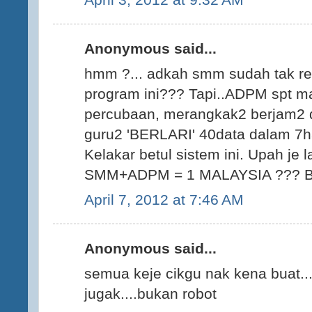
Anonymous said...
hmm ?... adkah smm sudah tak rele
program ini??? Tapi..ADPM spt m
percubaan, merangkak2 berjam2 d
guru2 'BERLARI' 40data dalam 7har
Kelakar betul sistem ini. Upah je l
SMM+ADPM = 1 MALAYSIA ??? Bar
April 7, 2012 at 7:46 AM
Anonymous said...
semua keje cikgu nak kena buat..
jugak....bukan robot