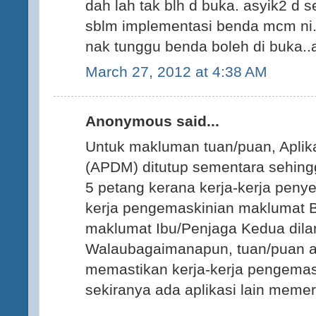
dah lah tak blh d buka. asyik2 d s
sblm implementasi benda mcm ni.
nak tunggu benda boleh di buka.
March 27, 2012 at 4:38 AM
Anonymous said...
Untuk makluman tuan/puan, Aplik
(APDM) ditutup sementara sehing
5 petang kerana kerja-kerja penyel
kerja pengemaskinian maklumat 
maklumat Ibu/Penjaga Kedua dila
Walaubagaimanapun, tuan/puan a
memastikan kerja-kerja pengemas
sekiranya ada aplikasi lain meme