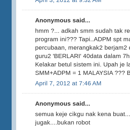
Anonymous said...
hmm ?... adkah smm sudah tak rele
program ini??? Tapi..ADPM spt m
percubaan, merangkak2 berjam2 d
guru2 'BERLARI' 40data dalam 7har
Kelakar betul sistem ini. Upah je l
SMM+ADPM = 1 MALAYSIA ??? Bar
April 7, 2012 at 7:46 AM
Anonymous said...
semua keje cikgu nak kena buat..
jugak....bukan robot