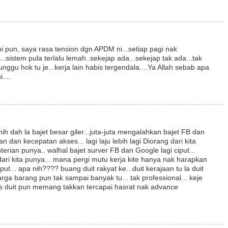
pun, saya rasa tension dgn APDM ni...setiap pagi nak
sistem pula terlalu lemah..sekejap ada...sekejap tak ada...tak
tunggu hok tu je...kerja lain habis tergendala....Ya Allah sebab apa
....
ih dah la bajet besar giler...juta-juta mengalahkan bajet FB dan
uan dan kecepatan akses... lagi laju lebih lagi Diorang dari kita
ian punya.. walhal bajet surver FB dan Google lagi ciput...
ri kita punya... mana pergi mutu kerja kite hanya nak harapkan
iput... apa nih???? buang duit rakyat ke...duit kerajaan tu la duit
 harga barang pun tak sampai banyak tu... tak professional... keje
is duit pun memang takkan tercapai hasrat nak advance