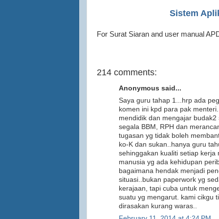
Sistem Apl
For Surat Siaran and user manual A
214 comments:
Anonymous said...
Saya guru tahap 1...hrp ada pe
komen ini kpd para pak menteri.
mendidik dan mengajar budak2 s
segala BBM, RPH dan merancang P
tugasan yg tidak boleh membant
ko-K dan sukan..hanya guru tahu 
sehinggakan kualiti setiap kerj
manusia yg ada kehidupan periba
bagaimana hendak menjadi pendidi
situasi..bukan paperwork yg sed
kerajaan, tapi cuba untuk meng
suatu yg mengarut. kami cikgu t
dirasakan kurang waras..
February 11, 2014 at 4:24 PM