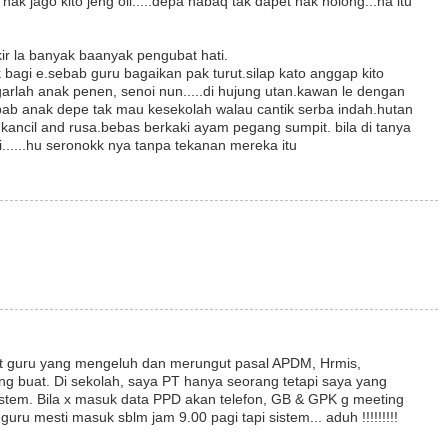
nak jago kito jeng oii.....depa habaq tak dapet nak nolong...ha itu
kir la banyak baanyak pengubat hati.
 bagi e.sebab guru bagaikan pak turut.silap kato anggap kito
arlah anak penen, senoi nun.....di hujung utan.kawan le dengan
bab anak depe tak mau kesekolah walau cantik serba indah.hutan
g kancil and rusa.bebas berkaki ayam pegang sumpit. bila di tanya
.....hu seronokk nya tanpa tekanan mereka itu
at guru yang mengeluh dan merungut pasal APDM, Hrmis,
g buat. Di sekolah, saya PT hanya seorang tetapi saya yang
tem. Bila x masuk data PPD akan telefon, GB & GPK g meeting
guru mesti masuk sblm jam 9.00 pagi tapi sistem... aduh !!!!!!!!!