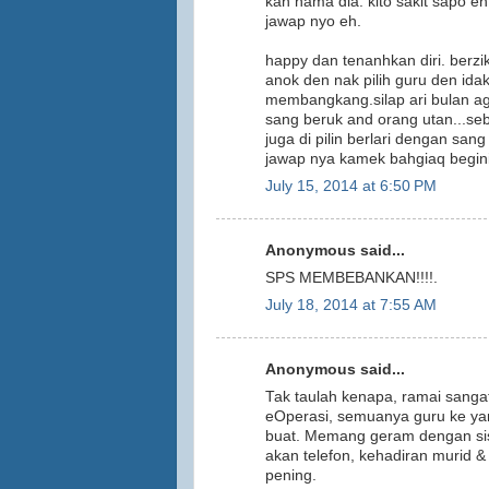
kan nama dia. kito sakit sapo eh 
jawap nyo eh.
happy dan tenanhkan diri. berzi
anok den nak pilih guru den idak
membangkang.silap ari bulan ag
sang beruk and orang utan...se
juga di pilin berlari dengan san
jawap nya kamek bahgiaq begini.
July 15, 2014 at 6:50 PM
Anonymous said...
SPS MEMBEBANKAN!!!!.
July 18, 2014 at 7:55 AM
Anonymous said...
Tak taulah kenapa, ramai sang
eOperasi, semuanya guru ke yan
buat. Memang geram dengan sis
akan telefon, kehadiran murid & 
pening.