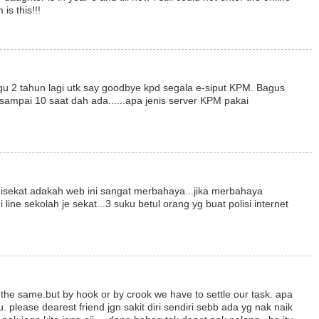
is this!!!
u 2 tahun lagi utk say goodbye kpd segala e-siput KPM. Bagus
.x sampai 10 saat dah ada......apa jenis server KPM pakai
isekat.adakah web ini sangat merbahaya...jika merbahaya
 line sekolah je sekat...3 suku betul orang yg buat polisi internet
e the same.but by hook or by crook we have to settle our task. apa
 please dearest friend jgn sakit diri sendiri sebb ada yg nak naik