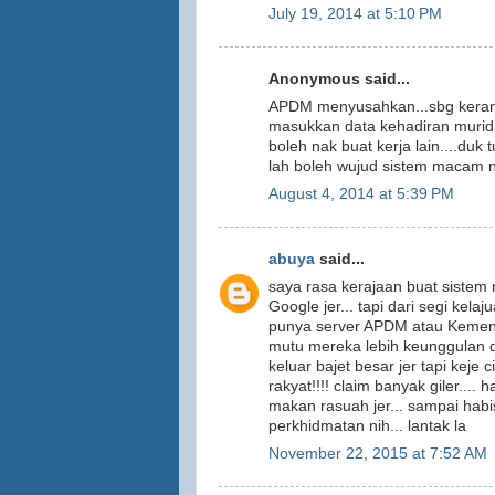
July 19, 2014 at 5:10 PM
Anonymous said...
APDM menyusahkan...sbg kerani 
masukkan data kehadiran murid...
boleh nak buat kerja lain....duk 
lah boleh wujud sistem macam ni
August 4, 2014 at 5:39 PM
abuya
said...
saya rasa kerajaan buat sistem n
Google jer... tapi dari segi kelaj
punya server APDM atau Kementer
mutu mereka lebih keunggulan da
keluar bajet besar jer tapi keje c
rakyat!!!! claim banyak giler....
makan rasuah jer... sampai hab
perkhidmatan nih... lantak la
November 22, 2015 at 7:52 AM