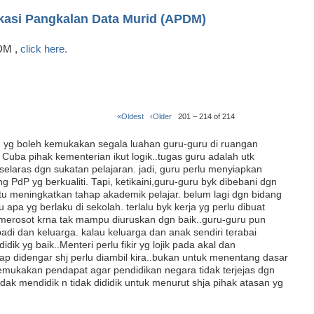
ikasi Pangkalan Data Murid (APDM)
PDM ,
click here.
«Oldest
‹Older
201 – 214 of 214
g yg boleh kemukakan segala luahan guru-guru di ruangan
 Cuba pihak kementerian ikut logik..tugas guru adalah utk
elaras dgn sukatan pelajaran. jadi, guru perlu menyiapkan
dP yg berkualiti. Tapi, ketikaini,guru-guru byk dibebani dgn
u meningkatkan tahap akademik pelajar. belum lagi dgn bidang
apa yg berlaku di sekolah. terlalu byk kerja yg perlu dibuat
a merosot krna tak mampu diuruskan dgn baik..guru-guru pun
di dan keluarga. kalau keluarga dan anak sendiri terabai
k yg baik..Menteri perlu fikir yg lojik pada akal dan
ap didengar shj perlu diambil kira..bukan untuk menentang dasar
emukakan pendapat agar pendidikan negara tidak terjejas dgn
idak mendidik n tidak dididik untuk menurut shja pihak atasan yg