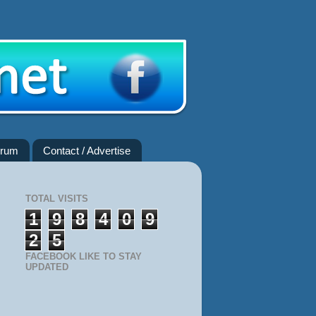
rum
Contact / Advertise
TOTAL VISITS
1
9
8
4
0
9
2
5
FACEBOOK LIKE TO STAY
UPDATED