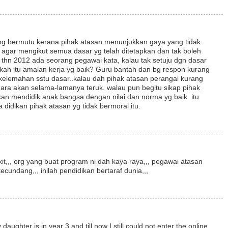
ng bermutu kerana pihak atasan menunjukkan gaya yang tidak
n agar mengikut semua dasar yg telah ditetapkan dan tak boleh
thn 2012 ada seorang pegawai kata, kalau tak setuju dgn dasar
Adakah itu amalan kerja yg baik? Guru bantah dan bg respon kurang
 kelemahan sstu dasar..kalau dah pihak atasan perangai kurang
ara akan selama-lamanya teruk. walau pun begitu sikap pihak
akan mendidik anak bangsa dengan nilai dan norma yg baik..itu
ra didikan pihak atasan yg tidak bermoral itu.
t,,, org yang buat program ni dah kaya raya,,, pegawai atasan
kecundang,,, inilah pendidikan bertaraf dunia,,,
daughter is in year 3 and till now I still could not enter the online