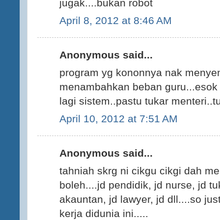
jugak....bukan robot
April 8, 2012 at 8:46 AM
Anonymous said...
program yg kononnya nak menyena
menambahkan beban guru...esok t
lagi sistem..pastu tukar menteri..tu
April 10, 2012 at 7:51 AM
Anonymous said...
tahniah skrg ni cikgu cikgi dah m
boleh....jd pendidik, jd nurse, jd t
akauntan, jd lawyer, jd dll....so j
kerja didunia ini.....