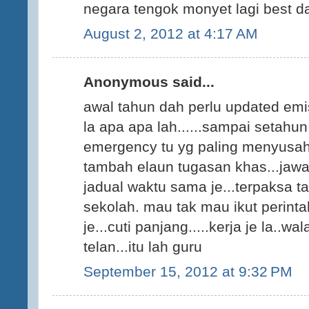
negara tengok monyet lagi best dar
August 2, 2012 at 4:17 AM
Anonymous said...
awal tahun dah perlu updated em
la apa apa lah......sampai setahun 
emergency tu yg paling menyusah
tambah elaun tugasan khas...jaw
jadual waktu sama je...terpaksa 
sekolah. mau tak mau ikut perintah
je...cuti panjang.....kerja je la..
telan...itu lah guru
September 15, 2012 at 9:32 PM