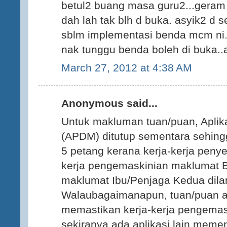
betul2 buang masa guru2...geram d
dah lah tak blh d buka. asyik2 d s
sblm implementasi benda mcm ni.
nak tunggu benda boleh di buka.
March 27, 2012 at 4:38 AM
Anonymous said...
Untuk makluman tuan/puan, Aplik
(APDM) ditutup sementara sehing
5 petang kerana kerja-kerja penyel
kerja pengemaskinian maklumat 
maklumat Ibu/Penjaga Kedua dila
Walaubagaimanapun, tuan/puan a
memastikan kerja-kerja pengemas
sekiranya ada aplikasi lain meme