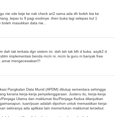
gu nie xde keje ke nak check ari2 sama ada dh boleh bia ke
etang..lepas tu 9 pagi esoknye..then buka lagi selepas kul 1
 boleh masukkan data nie...
dah tak terkata dgn sistem ini. dah lah tak blh d buka. asyik2 d
u sblm implementasi benda mcm ni..mcm la guru ni banyak free
a..amat mengecewakan!!!
ikasi Pangkalan Data Murid (APDM) ditutup sementara sehingga
ng kerana kerja-kerja penyelenggaraan. Justeru itu, kerja-kerja
Penjaga Utama dan maklumat Ibu/Penjaga Kedua dilanjutkan
gaimanapun, tuan/puan adalah dipohon untuk memastikan kerja-
kan sekiranya ada aplikasi lain memerlukan maklumat tersebut.