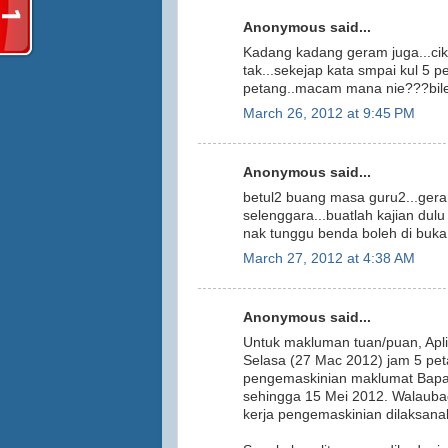
Anonymous said...
Kadang kadang geram juga...cik
tak...sekejap kata smpai kul 5 p
petang..macam mana nie???bile
March 26, 2012 at 9:45 PM
Anonymous said...
betul2 buang masa guru2...geram 
selenggara...buatlah kajian dul
nak tunggu benda boleh di buk
March 27, 2012 at 4:38 AM
Anonymous said...
Untuk makluman tuan/puan, Apl
Selasa (27 Mac 2012) jam 5 peta
pengemaskinian maklumat Bapa/
sehingga 15 Mei 2012. Walauba
kerja pengemaskinian dilaksana