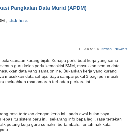
ikasi Pangkalan Data Murid (APDM)
PDM ,
click here.
1 – 200 of 214
Newer›
Newest»
pelaksanaan kurang bijak. Kenapa perlu buat kerja yang sama
disemua guru kelas perlu kemaskini SMM, masukkan semua data.
u masukkan data yang sama online. Bukankan kerja yang kurang
nya masukkan data sahaja. Saya sampai pukul 3 pagi pun masih
uru meluahkan rasa amarah terhadap perkara ini.
ng rasa tertekan dengan kerja ini.. pada awal bulan saya
as itu sistem baru ini.. sekarang info bapa lagi.. rasa tertekan
alik petang kerja guru semakin bertambah... entah nak kata
gadu...