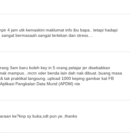
r 4 jam utk kemaskini maklumat info ibu bapa.. tetapi hadapi
 sangat bermasaah.sangat tertekan dan stress....
rang 3am baru boleh key in 5 orang pelajar jer disebabkan
p nak mampus...mcm xder benda lain dah nak dibuat..buang masa
& tak praktikal langsung..upload 1000 keping gambar kat FB
t Aplikasi Pangkalan Data Murid (APDM) nie
araan ke?knp sy buka,xdt pun ye..thanks