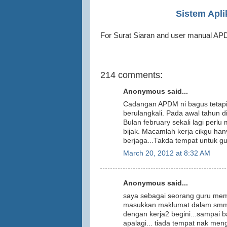
Sistem Apl
For Surat Siaran and user manual A
214 comments:
Anonymous said...
Cadangan APDM ni bagus tetapi 
berulangkali. Pada awal tahun 
Bulan february sekali lagi perl
bijak. Macamlah kerja cikgu ha
berjaga...Takda tempat untuk g
March 20, 2012 at 8:32 AM
Anonymous said...
saya sebagai seorang guru mema
masukkan maklumat dalam smm lep
dengan kerja2 begini...sampai b
apalagi... tiada tempat nak men