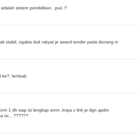
adalah sistem pendidikan...puii..!!
ak stabil, ngabis duit rakyat je award tender pada diorang ni
at ke?, lembab
 form 1 dh siap isi lengkap smm..knpa x link je dgn apdm
a isi....??????