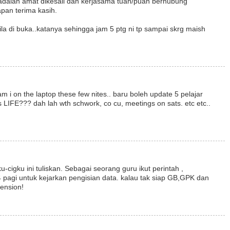
 adalah amat dikesali dan kerjasama tuan/puan berhubung
apan terima kasih.
 bila di buka..katanya sehingga jam 5 ptg ni tp sampai skrg maish
 i on the laptop these few nites.. baru boleh update 5 pelajar
's LIFE??? dah lah wth schwork, co cu, meetings on sats. etc etc..
cigku ini tuliskan. Sebagai seorang guru ikut perintah ,
4 pagi untuk kejarkan pengisian data. kalau tak siap GB,GPK dan
tension!