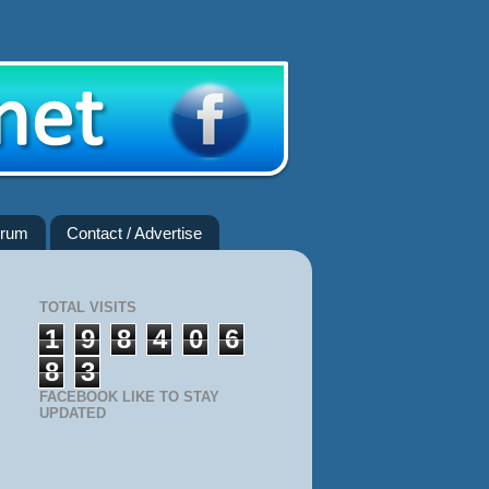
rum
Contact / Advertise
TOTAL VISITS
1
9
8
4
0
6
8
3
FACEBOOK LIKE TO STAY
UPDATED