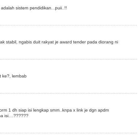
adalah sistem pendidikan...puii..!!
ak stabil, ngabis duit rakyat je award tender pada diorang ni
at ke?, lembab
 form 1 dh siap isi lengkap smm..knpa x link je dgn apdm
a isi....??????