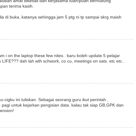
 adalah amat dikesali dan kerjasama tuan/puan berhubung
apan terima kasih.
 bila di buka..katanya sehingga jam 5 ptg ni tp sampai skrg maish
 i on the laptop these few nites.. baru boleh update 5 pelajar
's LIFE??? dah lah wth schwork, co cu, meetings on sats. etc etc..
cigku ini tuliskan. Sebagai seorang guru ikut perintah ,
4 pagi untuk kejarkan pengisian data. kalau tak siap GB,GPK dan
tension!