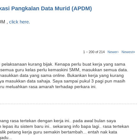
ikasi Pangkalan Data Murid (APDM)
PDM ,
click here.
1 – 200 of 214
Newer›
Newest»
pelaksanaan kurang bijak. Kenapa perlu buat kerja yang sama
disemua guru kelas perlu kemaskini SMM, masukkan semua data.
u masukkan data yang sama online. Bukankan kerja yang kurang
nya masukkan data sahaja. Saya sampai pukul 3 pagi pun masih
uru meluahkan rasa amarah terhadap perkara ini.
ng rasa tertekan dengan kerja ini.. pada awal bulan saya
as itu sistem baru ini.. sekarang info bapa lagi.. rasa tertekan
alik petang kerja guru semakin bertambah... entah nak kata
gadu...