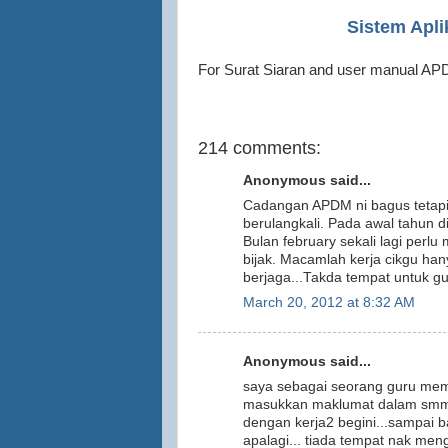
Sistem Apl
For Surat Siaran and user manual A
214 comments:
Anonymous said...
Cadangan APDM ni bagus tetapi 
berulangkali. Pada awal tahun 
Bulan february sekali lagi perl
bijak. Macamlah kerja cikgu ha
berjaga...Takda tempat untuk g
March 20, 2012 at 8:32 AM
Anonymous said...
saya sebagai seorang guru mema
masukkan maklumat dalam smm lep
dengan kerja2 begini...sampai b
apalagi... tiada tempat nak men