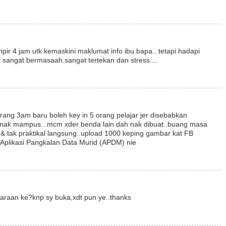
r 4 jam utk kemaskini maklumat info ibu bapa.. tetapi hadapi
 sangat bermasaah.sangat tertekan dan stress....
rang 3am baru boleh key in 5 orang pelajar jer disebabkan
p nak mampus...mcm xder benda lain dah nak dibuat..buang masa
& tak praktikal langsung..upload 1000 keping gambar kat FB
t Aplikasi Pangkalan Data Murid (APDM) nie
araan ke?knp sy buka,xdt pun ye..thanks