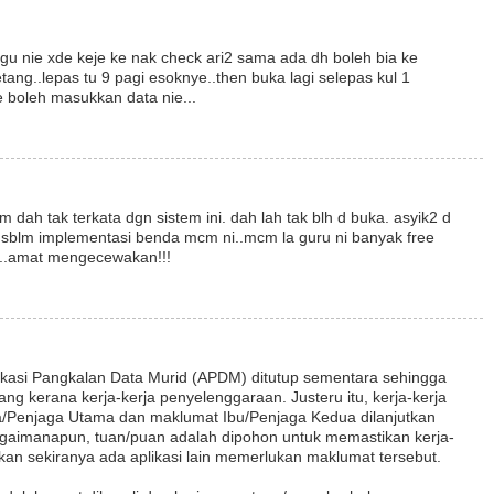
gu nie xde keje ke nak check ari2 sama ada dh boleh bia ke
etang..lepas tu 9 pagi esoknye..then buka lagi selepas kul 1
 boleh masukkan data nie...
dah tak terkata dgn sistem ini. dah lah tak blh d buka. asyik2 d
u sblm implementasi benda mcm ni..mcm la guru ni banyak free
a..amat mengecewakan!!!
ikasi Pangkalan Data Murid (APDM) ditutup sementara sehingga
ng kerana kerja-kerja penyelenggaraan. Justeru itu, kerja-kerja
Penjaga Utama dan maklumat Ibu/Penjaga Kedua dilanjutkan
gaimanapun, tuan/puan adalah dipohon untuk memastikan kerja-
kan sekiranya ada aplikasi lain memerlukan maklumat tersebut.