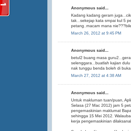
Anonymous said...
Kadang kadang geram juga...cik
tak...sekejap kata smpai kul 5 p
petang..macam mana nie???bile
March 26, 2012 at 9:45 PM
Anonymous said...
betul2 buang masa guru2...geram 
selenggara...buatlah kajian dul
nak tunggu benda boleh di buk
March 27, 2012 at 4:38 AM
Anonymous said...
Untuk makluman tuan/puan, Apl
Selasa (27 Mac 2012) jam 5 peta
pengemaskinian maklumat Bapa/
sehingga 15 Mei 2012. Walauba
kerja pengemaskinian dilaksana