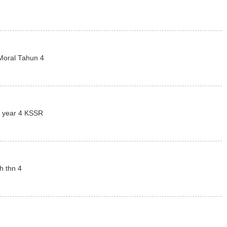
Moral Tahun 4
g year 4 KSSR
h thn 4