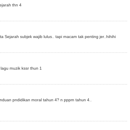
jarah thn 4
a Sejarah subjek wajib lulus.. tapi macam tak penting jer..hihihi
lagu muzik kssr thun 1
anduan pndidikan moral tahun 4? n pppm tahun 4..