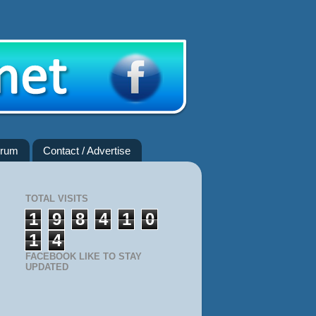
rum
Contact / Advertise
TOTAL VISITS
1
9
8
4
1
0
1
4
FACEBOOK LIKE TO STAY
UPDATED