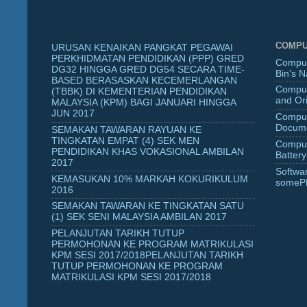
COMPU
URUSAN KENAIKAN PANGKAT PEGAWAI
PERKHIDMATAN PENDIDIKAN (PPP) GRED
Comput
DG32 HINGGA GRED DG54 SECARA TIME-
Bin's 
BASED BERASASKAN KECEMERLANGAN
Comput
(TBBK) DI KEMENTERIAN PENDIDIKAN
and Ori
MALAYSIA (KPM) BAGI JANUARI HINGGA
JUN 2017
Comput
Docume
SEMAKAN TAWARAN RAYUAN KE
TINGKATAN EMPAT (4) SEK MEN
Comput
PENDIDIKAN KHAS VOKASIONAL AMBILAN
Battery
2017
Softwa
KEMASUKAN 10% MARKAH KOKURIKULUM
someP
2016
SEMAKAN TAWARAN KE TINGKATAN SATU
(1) SEK SENI MALAYSIA AMBILAN 2017
PELANJUTAN TARIKH TUTUP
PERMOHONAN KE PROGRAM MATRIKULASI
KPM SESI 2017/2018PELANJUTAN TARIKH
TUTUP PERMOHONAN KE PROGRAM
MATRIKULASI KPM SESI 2017/2018