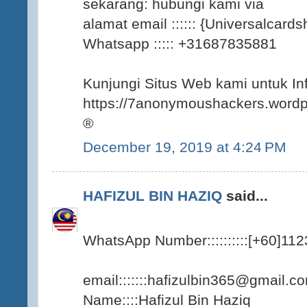
sekarang: hubungi kami via
alamat email :::::: {Universalcar
Whatsapp ::::: +31687835881
Kunjungi Situs Web kami untuk Info
https://7anonymoushackers.word
®
December 19, 2019 at 4:24 PM
HAFIZUL BIN HAZIQ
said...
WhatsApp Number::::::::::[+60]11
email:::::::hafizulbin365@gmail.c
Name::::Hafizul Bin Haziq