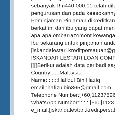
sebanyak Rm440.000.00 telah dil
pengurusan dan pada keesokann
Peminjaman Pinjaman dikreditka
berkat ini dari ibu yang dapat men
apa-apa embarrazement kewangan
Ibu sekarang untuk pinjaman and
[iskandalestari.kreditpersatuan@
ISKANDAR LESTARI LOAN COM
[[[[Berikut adalah data peribadi say
Country::::::Malaysia
Name::::::::Hafizul Bin Haziq
email::hafizulbin365@gmail.com
Telephone Number:[+60]1123759
WhatsApp Number::::::::[+60]112
e_mail:[iskandalestari.kreditper