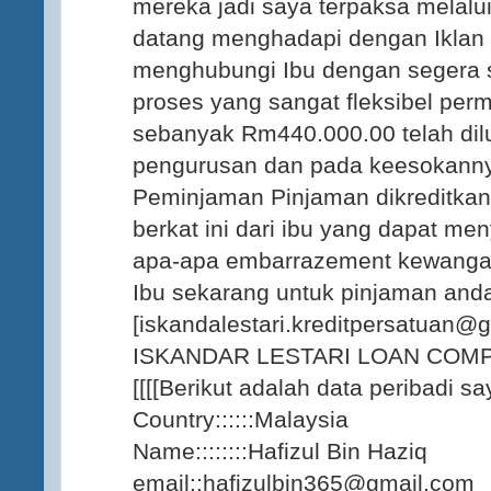
mereka jadi saya terpaksa melalu
datang menghadapi dengan Iklan S
menghubungi Ibu dengan segera 
proses yang sangat fleksibel per
sebanyak Rm440.000.00 telah dil
pengurusan dan pada keesokann
Peminjaman Pinjaman dikreditka
berkat ini dari ibu yang dapat men
apa-apa embarrazement kewangan
Ibu sekarang untuk pinjaman and
[iskandalestari.kreditpersatuan@
ISKANDAR LESTARI LOAN COM
[[[[Berikut adalah data peribadi say
Country::::::Malaysia
Name::::::::Hafizul Bin Haziq
email::hafizulbin365@gmail.com