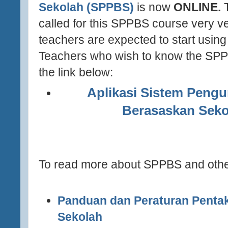
Sekolah (SPPBS)
is now
ONLINE.
T
called for this SPPBS course very ve
teachers are expected to start using i
Teachers who wish to know the SPPB
the link below:
(http://apps.moe.gov.my/sppbs/
Aplikasi Sistem Pengu
Berasaskan Seko
http://apps.moe.gov.my/
To read more about SPPBS and other
Panduan dan Peraturan Penta
Sekolah