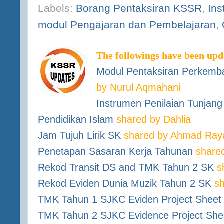
Labels:
Borang Pentaksiran KSSR
,
In
modul Pengajaran dan Pembelajaran
,
The followings have been up
Modul Pentaks
ira
n Perkemb
by Nurul Aqmahani
Instrumen Penilaian Tunjang
Pendidikan Islam
shared by Dahlia
Jam Tujuh Lirik SK
shared by Ahmad Ray
Penetapan Sasaran Kerja Tahunan
shared
Rekod Transit DS and TMK Tahun 2 SK
sh
Rekod Eviden Dunia Muzik Tahun 2 SK
sh
TMK Tahun
1
SJKC Ev
iden Project Sheet
TMK Tahun 2 SJKC Evidence Project She