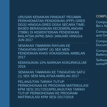
COMPU
URUSAN KENAIKAN PANGKAT PEGAWAI
PERKHIDMATAN PENDIDIKAN (PPP) GRED
Comput
DG32 HINGGA GRED DG54 SECARA TIME-
Bin's 
BASED BERASASKAN KECEMERLANGAN
Comput
(TBBK) DI KEMENTERIAN PENDIDIKAN
and Ori
MALAYSIA (KPM) BAGI JANUARI HINGGA
JUN 2017
Comput
Docume
SEMAKAN TAWARAN RAYUAN KE
TINGKATAN EMPAT (4) SEK MEN
Comput
PENDIDIKAN KHAS VOKASIONAL AMBILAN
Battery
2017
Softwa
KEMASUKAN 10% MARKAH KOKURIKULUM
someP
2016
SEMAKAN TAWARAN KE TINGKATAN SATU
(1) SEK SENI MALAYSIA AMBILAN 2017
PELANJUTAN TARIKH TUTUP
PERMOHONAN KE PROGRAM MATRIKULASI
KPM SESI 2017/2018PELANJUTAN TARIKH
TUTUP PERMOHONAN KE PROGRAM
MATRIKULASI KPM SESI 2017/2018